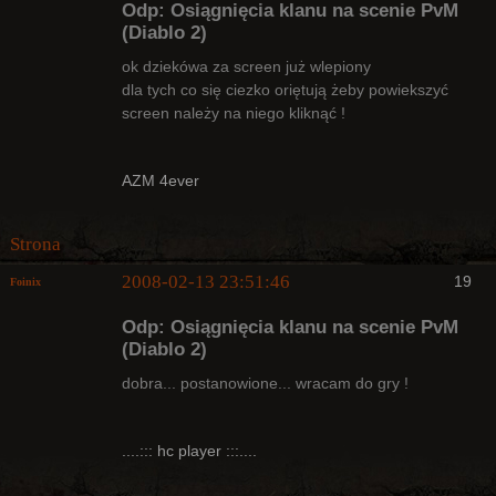
Odp: Osiągnięcia klanu na scenie PvM
(Diablo 2)
ok dziekówa za screen już wlepiony
dla tych co się ciezko oriętują żeby powiekszyć
Radny Klanu
screen należy na niego kliknąć !
Nieaktywny
AZM 4ever
Strona
2008-02-13 23:51:46
19
Foinix
Odp: Osiągnięcia klanu na scenie PvM
(Diablo 2)
dobra... postanowione... wracam do gry !
Bywalec
....::: hc player :::....
Nieaktywny