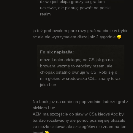
dziwo jest ekipa graczy co gra tam
uczciwie, ale planuję powrót na polski
realm
ja też próbowałem pare razy grać na cbnie w trybie
sc ale nie wytrzymałem dłużej niż 2 tygodnie
Foinix napisał/a:
może Looka odciągnę od CS jak go na
browara wezmę to wrócimy razem, ale
chłopak ostatnio ownuje w CS Robi się o
nim głośno w środowisku CS... znany teraz
jako Luc
No Look już na conie na poprzednim laderze grał z
nickiem Luc
AZM ma szczęście do sław w CSa kiedyś Abc był
bardzo rozsławiony ale ponoć później się okazało
że nieźle czitował ale szczegółów nie znam na ten
temat