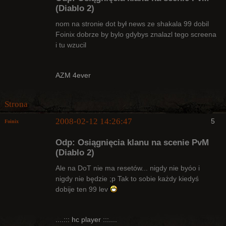
(Diablo 2)
nom na stronie dot był news ze shakala 99 dobil
Foinix dobrze by bylo gdybys znalazl tego screena
Radny Klanu
i tu wzucil
Nieaktywny
AZM 4ever
Strona
2008-02-12 14:26:47
5
Foinix
Odp: Osiągnięcia klanu na scenie PvM
(Diablo 2)
Ale na DoT nie ma resetów... nigdy nie byóo i
nigdy nie będzie ;p Tak to sobie każdy kiedyś
Bywalec
dobije ten 99 lev
Nieaktywny
....::: hc player :::....