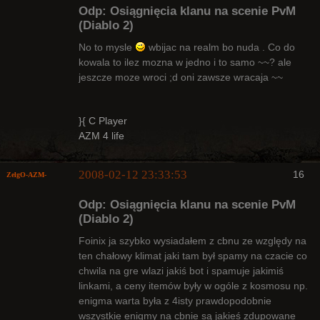
Odp: Osiągnięcia klanu na scenie PvM
(Diablo 2)
No to mysle
wbijac na realm bo nuda . Co do
kowala to ilez mozna w jedno i to samo ~~? ale
Arcykapłan
jeszcze moze wroci ;d oni zawsze wracaja ~~
Nieaktywny
}{ C Player
AZM 4 life
2008-02-12 23:33:53
16
ZelgO-AZM-
Odp: Osiągnięcia klanu na scenie PvM
(Diablo 2)
Foinix ja szybko wysiadałem z cbnu ze względy na
ten chałowy klimat jaki tam był spamy na czacie co
Radny Klanu
chwila na gre wlazi jakiś bot i spamuje jakimiś
Nieaktywny
linkami, a ceny itemów były w ogóle z kosmosu np.
enigma warta była z 4isty prawdopodobnie
wszystkie enigmy na cbnie są jakieś zdupowane