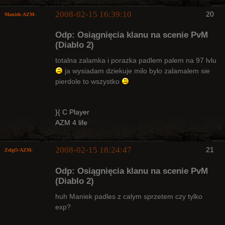
2008-02-15 16:39:10
20
Maniek-AZM-
Odp: Osiągnięcia klanu na scenie PvM
(Diablo 2)
totalna zalamka i porazka padlem palem na 97 lvlu
ja wysiadam dziekuje milo bylo zalamalem sie
Arcykapłan
pierdole to wszystko
Nieaktywny
}{ C Player
AZM 4 life
2008-02-15 18:24:47
21
ZelgO-AZM-
Odp: Osiągnięcia klanu na scenie PvM
(Diablo 2)
huh Maniek padles z calym sprzetem czy tylko
exp?
Radny Klanu