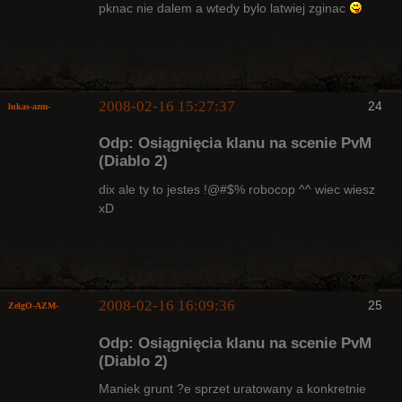
Radny Klanu
pknac nie dalem a wtedy bylo latwiej zginac
Nieaktywny
2008-02-16 15:27:37
24
lukas-azm-
Odp: Osiągnięcia klanu na scenie PvM
(Diablo 2)
dix ale ty to jestes !@#$% robocop ^^ wiec wiesz
xD
Arcykapłan,
były Radny
Klanu
Nieaktywny
2008-02-16 16:09:36
25
ZelgO-AZM-
Odp: Osiągnięcia klanu na scenie PvM
(Diablo 2)
Maniek grunt ?e sprzet uratowany a konkretnie