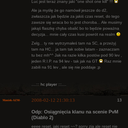
Luc jest teraz znany jaki "one shot one kill" !!!
Ale ja myślę że go namówił jeszcze do d2,
Bywalec
zwłaszcza jak będzie za jakiś czas reset, do tego
Nieaktywny
zawsze się wraca bo to jest choroba... Ale musimy
jakąś flaszkę chyba obalić bo to będzie poważna
decyzja... mnie cały czas kusi powrót na realm
Zelg... ty nie wytrzymałeś tam na SC, a przeżyj
tam na HC... ja tam tak sobie latam - zaznaczam
tu bez mh^^ Jak na razie kilka postów pod 90 lev ,
jeden R.I.P. na 94 lev - tak jak na GT
Raz mnie
zabili na 91 lev , ale się nie poddaje ;p
....::: hc player :::....
2008-02-12 21:30:13
13
Maniek-AZM-
Odp: Osiągnięcia klanu na scenie PvM
(Diablo 2)
eeee reset, jaki reset ~~? sorry zia ale reset nie