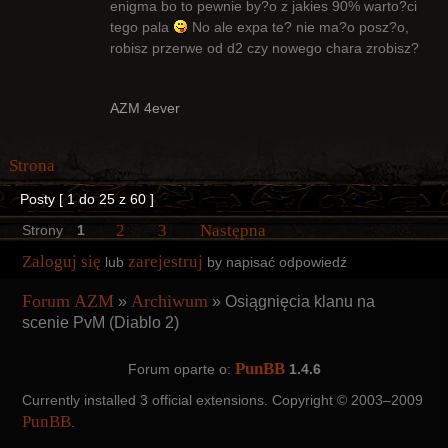
enigma bo to pewnie by?o z jakies 90% warto?ci
Radny Klanu
tego pala
No ale expa te? nie ma?o posz?o,
Nieaktywny
robisz przerwe od d2 czy nowego chara zrobisz?
AZM 4ever
Strona
Posty [ 1 do 25 z 60 ]
2
3
Następna
Strony
1
Zaloguj się
zarejestruj
lub
by napisać odpowiedź
Forum AZM
Archiwum
»
»
Osiągnięcia klanu na
scenie PvM (Diablo 2)
PunBB
Forum oparte o:
1.4.6
Currently installed
3 official extensions
. Copyright © 2003–2009
PunBB
.