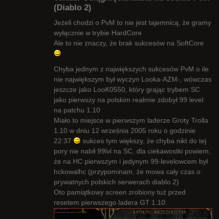
(Diablo 2)
Jeżeli chodzi o PvM to nie jest tajemnicą, że gramy
wyłącznie w trybie HardCore
Radny Klanu
Ale to nie znaczy, że brak sukcesów na SoftCore
Nieaktywny
Chyba jednym z największych sukcesów PvM o ile
nie największym był wyczyn Looka-AZM-, wówczas
jeszcze jako LooK0550, który grając trybem SC
jako pierwszy na polskim realmie zdobył 99 level
na patchu 1.10
Miało to miejsce w pierwszym laderze Groty Trolla
1.10 w dniu 12 września 2005 roku o godzinie
22:37
sukces tym większy, że chyba nikt do tej
pory nie nabił 99lvl na SC, dla ciekawostki powiem,
że na HC pierwszym i jedynym 99-levelowcem był
hckowalhc (przypominam, że mowa cały czas o
prywatnych polskich serwerach diablo 2)
Oto pamiątkowy screen zrobiony tuż przed
resetem pierwszego ladera GT 1.10: