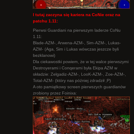
I tutaj zaczyna się kariera na CoNie oraz na
patchu 1.11:
Pierwsi Guardiani na pierwszym laderze CoNu
1.11:
Blade-AZM-, Arwena-AZM-, Sim-AZM-, Lukas-
AZM- (Aga, Sim i Lukas wówczas jeszcze byli
bezklanowi)
Dla ciekawostki powiem, że w tej walce pierwszymi
Destroyerami i Conqerami była Ekipa AZM w
składzie: Zelgadiz-AZM-, LooK-AZM-, Zoe-AZM-,
Total-AZM- (który nas później zdradził ;P)
A oto pamiątkowy screen pierwszych guardianów
zrobiony przez Foinixa: