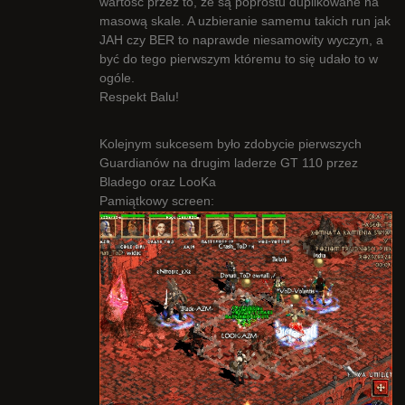
wartość przez to, że są poprostu duplikowane na
masową skale. A uzbieranie samemu takich run jak
JAH czy BER to naprawde niesamowity wyczyn, a
być do tego pierwszym któremu to się udało to w
ogóle.
Respekt Balu!
Kolejnym sukcesem było zdobycie pierwszych
Guardianów na drugim laderze GT 110 przez
Bladego oraz LooKa
Pamiątkowy screen: