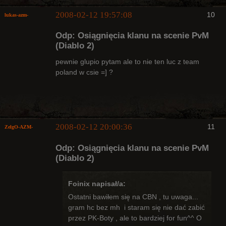
2008-02-12 19:57:08
10
lukas-azm-
Odp: Osiągnięcia klanu na scenie PvM
(Diablo 2)
pewnie glupio pytam ale to nie ten luc z team
poland w csie =] ?
Arcykapłan,
były Radny
Klanu
Nieaktywny
2008-02-12 20:00:36
11
ZelgO-AZM-
Odp: Osiągnięcia klanu na scenie PvM
(Diablo 2)
Foinix napisał/a:
Radny Klanu
Ostatni bawiłem się na CBN , tu uwaga...
Nieaktywny
gram hc bez mh i staram się nie dać zabić
przez PK-Boty , ale to bardziej for fun^^ O