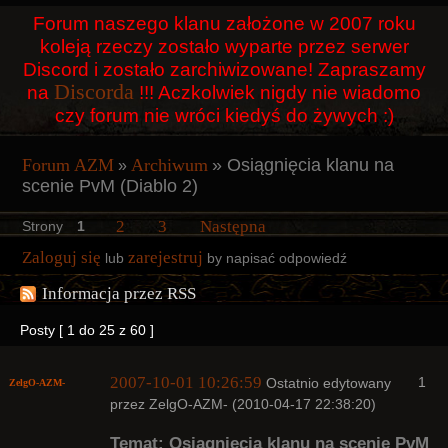
Użytkownicy
Forum naszego klanu założone w 2007 roku
koleją rzeczy zostało wyparte przez serwer
Szukaj
Discord i zostało zarchiwizowane! Zapraszamy
Discorda
na
!!! Aczkolwiek nigdy nie wiadomo
Rejestracja
czy forum nie wróci kiedyś do żywych :)
Logowanie
Forum AZM
Archiwum
»
Osiągnięcia klanu na
»
scenie PvM (Diablo 2)
2
3
Następna
Strony
1
Zaloguj się
zarejestruj
lub
by napisać odpowiedź
Informacja przez RSS
Posty [ 1 do 25 z 60 ]
2007-10-01 10:26:59
1
Ostatnio edytowany
ZelgO-AZM-
przez ZelgO-AZM- (2010-04-17 22:38:20)
Temat: Osiągnięcia klanu na scenie PvM