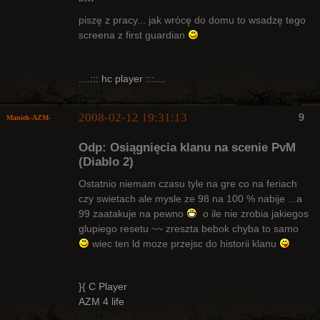
piszę z pracy... jak wrócę do domu to wsadzę tego
screena z first guardian
....::: hc player :::....
2008-02-12 19:31:13
9
Maniek-AZM-
Odp: Osiągnięcia klanu na scenie PvM
(Diablo 2)
Ostatnio niemam czasu tyle na gre co na feriach
czy swietach ale mysle ze 98 na 100 % nabije ...a
Arcykapłan
99 zaatakuje na pewno
o ile nie zrobia jakiegos
Nieaktywny
glupiego resetu ~~ zreszta bebok chyba to samo
wiec ten ld moze przejsc do historii klanu
}{ C Player
AZM 4 life