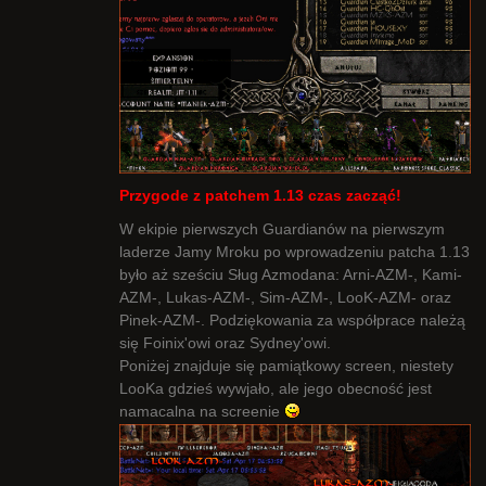
Przygode z patchem 1.13 czas zacząć!
W ekipie pierwszych Guardianów na pierwszym
laderze Jamy Mroku po wprowadzeniu patcha 1.13
było aż sześciu Sług Azmodana: Arni-AZM-, Kami-
AZM-, Lukas-AZM-, Sim-AZM-, LooK-AZM- oraz
Pinek-AZM-. Podziękowania za współprace należą
się Foinix'owi oraz Sydney'owi.
Poniżej znajduje się pamiątkowy screen, niestety
LooKa gdzieś wywjało, ale jego obecność jest
namacalna na screenie