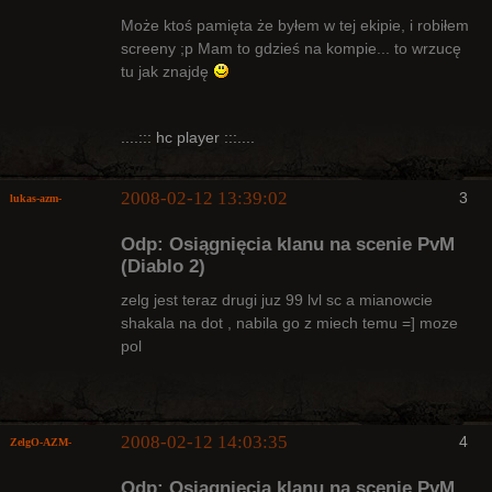
Bywalec
Może ktoś pamięta że byłem w tej ekipie, i robiłem
Nieaktywny
screeny ;p Mam to gdzieś na kompie... to wrzucę
tu jak znajdę
....::: hc player :::....
2008-02-12 13:39:02
3
lukas-azm-
Odp: Osiągnięcia klanu na scenie PvM
(Diablo 2)
zelg jest teraz drugi juz 99 lvl sc a mianowcie
shakala na dot , nabila go z miech temu =] moze
Arcykapłan,
pol
były Radny
Klanu
Nieaktywny
2008-02-12 14:03:35
4
ZelgO-AZM-
Odp: Osiągnięcia klanu na scenie PvM