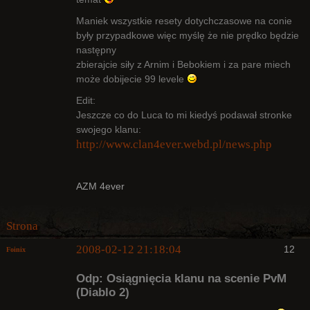
Maniek wszystkie resety dotychczasowe na conie
były przypadkowe więc myślę że nie prędko będzie
następny
zbierajcie siły z Arnim i Bebokiem i za pare miech
może dobijecie 99 levele
Edit:
Jeszcze co do Luca to mi kiedyś podawał stronke
swojego klanu:
http://www.clan4ever.webd.pl/news.php
AZM 4ever
Strona
2008-02-12 21:18:04
12
Foinix
Odp: Osiągnięcia klanu na scenie PvM
(Diablo 2)