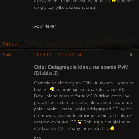
fajowy avek Foinix adekwatny do nicku
wracasz
do gry czy tylko badasz sytuacj
AZM 4ever
Strona
2008-02-12 16:28:54
8
Foinix
Odp: Osiągnięcia klanu na scenie PvM
(Diablo 2)
Ostatnio bawiłem się na CBN , tu uwaga... gram hc
bez mh
i staram się nie dać zabić przez PK-
Bywalec
Boty , ale to bardziej for fun^^ O dziwo jest ekipa
Nieaktywny
graczy co gra tam uczciwie, ale planuję powrót na
polski realm , może Looka odciągnę od CS jak go
na browara wezmę to wrócimy razem, ale chłopak
ostatnio ownuje w CS
Robi się o nim głośno w
środowisku CS... znany teraz jako Luc
btw