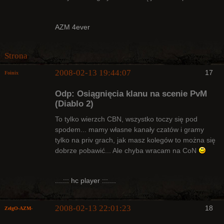
AZM 4ever
Strona
2008-02-13 19:44:07
17
Foinix
Odp: Osiągnięcia klanu na scenie PvM
(Diablo 2)
To tylko wierzch CBN, wszystko toczy się pod
spodem... mamy własne kanały czatów i gramy
Bywalec
tylko na priv grach, jak masz kolegów to można się
Nieaktywny
dobrze pobawić... Ale chyba wracam na CoN
....::: hc player :::....
2008-02-13 22:01:23
18
ZelgO-AZM-