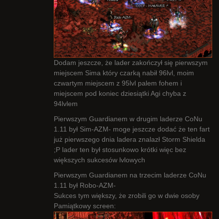
Dodam jeszcze, że lader zakończył się pierwszym
miejscem Sima który czarką nabił 96lvl, moim
czwartym miejscem z 95lvl palem fohem i
miejscem pod koniec dziesiątki Agi chyba z
94lvlem
Pierwszym Guardianem w drugim laderze CoNu
1.11 był Sim-AZM- moge jeszcze dodać że ten fart
już pierwszego dnia ladera znalazł Storm Shielda
;P lader ten był stosunkowo krótki więc bez
większych sukcesów lvlowych
Pierwszym Guardianem na trzecim laderze CoNu
1.11 był Robo-AZM-
Sukces tym większy, że zrobili go w dwie osoby
Pamiątkowy screen: