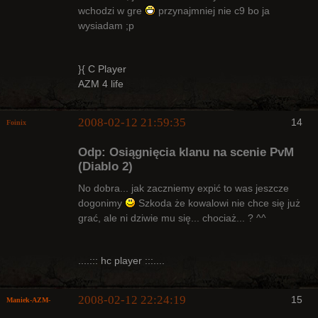
wchodzi w gre
przynajmniej nie c9 bo ja
Arcykapłan
wysiadam ;p
Nieaktywny
}{ C Player
AZM 4 life
2008-02-12 21:59:35
14
Foinix
Odp: Osiągnięcia klanu na scenie PvM
(Diablo 2)
No dobra... jak zaczniemy expić to was jeszcze
dogonimy
Szkoda że kowalowi nie chce się już
Bywalec
grać, ale ni dziwie mu się... chociaż... ? ^^
Nieaktywny
....::: hc player :::....
2008-02-12 22:24:19
15
Maniek-AZM-