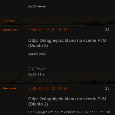
Nieaktywny
AZM 4ever
Strona
2008-02-15 20:16:05
22
Maniek-AZM-
Odp: Osiągnięcia klanu na scenie PvM
(Diablo 2)
sprzet jest.
Arcykapłan
}{ C Player
Nieaktywny
AZM 4 life
2008-02-15 22:34:56
23
Dixtra-AZM-
Odp: Osiągnięcia klanu na scenie PvM
(Diablo 2)
Fenix ja gralem z 8 miechow na CBN na 09 hc i sie